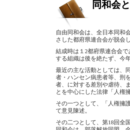
同和会
自由同和会は、全日本同和
さした都府県連合会が脱会
結成時は１2都府県連合会であ
する組織は後を絶たず、今
最近の主な活動としては、
者・ハンセン病患者等、刑
者、に対する差別や虐待、
とを中心にした法律「人権
その一つとして、「人権擁
て意見陳述。
その二つとして、第18回全
同和会は、部落解放同盟、