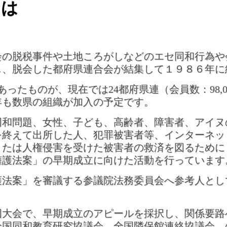
とは
会の脱税事件や土地ころがしなどのエセ同和行為や
し、脱会した都府県連合会が結集して１９８６年に
ったものが、現在では24都府県連（会員数：98,
年も数県の組織が加入の予定です。
同和問題、女性、子ども、高齢者、障害者、アイヌ
を終えて出所した人、犯罪被害者等、インターネッ
または人権侵害を受けた被害者の救済を図るために
擁護法案」の早期成立に向けた活動を行っています
護法案」を審議する参議院法務委員会へ参考人とし
国大会で、早期成立のアピールを採択し、関係要
全国同和教育研究協議会、全国隣保館連絡協議会、