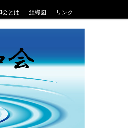
和会とは
組織図
リンク